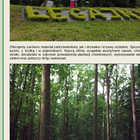
Oferujemy zarówno materiał zadrzewieniowy jak i drzewka i krzewy ozdobne. Sprze
luzem, z bryłką i w pojemnikach. Naszą ofertę uzupełnia asortyment nasion, choi
stroiki, doradztwo w zakresie prowadzenia plantacji choinkowych, wykonywanie o
zieleni oraz poboczy dróg i autostrad.