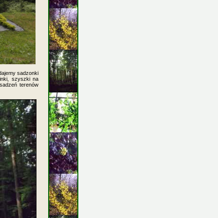
dajemy sadzonki
nki, szyszki na
bsadzeń terenów