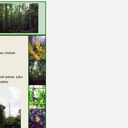
az choinek.
obi jednak tylko
opłoty.