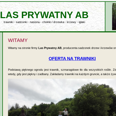
LAS PRYWATNY AB
trawniki - sadzonki - nasiona - choinki / drzewka - krzewy - iglaki
WITAMY
Witamy na stronie firmy
Las Prywatny AB
, producenta sadzonek drzew i krzewów or
OFERTA NA TRAWNIKI
Podstawą pięknego ogrodu jest trawnik, szmaragdowe tło dla wszystkich roślin. Zd
wtedy, gdy jest piękny i zadbany. Zakładamy trawniki na każdym gruncie, a także żyw