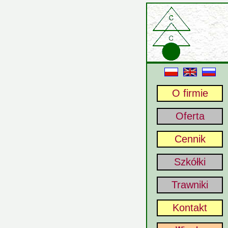
O firmie
Oferta
Cennik
Szkółki
Trawniki
Kontakt